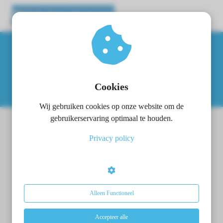
ngen
 policy
Neuro-trauma
Cookies
Wij gebruiken cookies op onze website om de
oneel
gebruikerservaring optimaal te houden.
onele
Privacy policy
s zijn
Neurotrauma
kelijk om
bsite te
Neurotraumatologie
ken. Ze
Traumatische schedel-hersenletsel-1
 gebruikt
Alleen Functioneel
asisfuncties
Traumatische schedel-hersenletsel-2
der deze
Accepteer alle