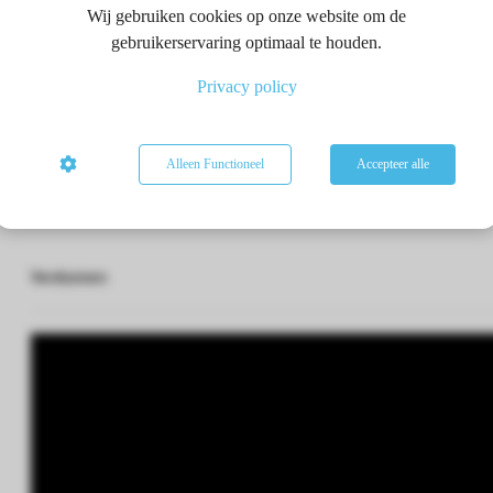
Wij gebruiken cookies op onze website om de
gebruikerservaring optimaal te houden.
Privacy policy
Alleen Functioneel
Accepteer alle
Verdunnen